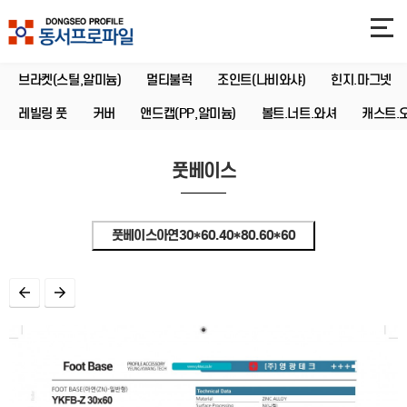
브라켓(스틸,알미늄)
멀티불럭
조인트(나비와샤)
힌지.마그넷
레빌링 풋
커버
앤드캡(PP,알미늄)
볼트.너트.와셔
캐스트.
풋베이스
풋베이스아연30*60.40*80.60*60