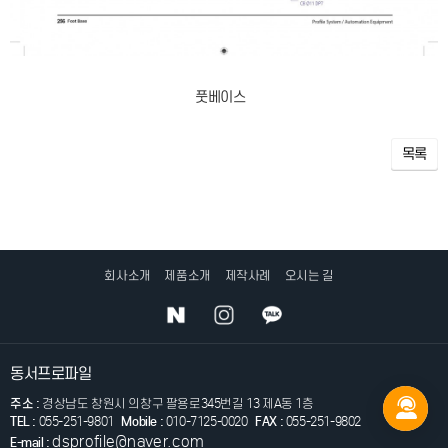
풋베이스
목록
회사소개
제품소개
제작사례
오시는 길
동서프로파일
주소 :
경상남도 창원시 의창구 팔용로345번길 13 제A동 1층
TEL :
055-251-9801
Mobile :
010-7125-0020
FAX :
055-251-9802
dsprofile@naver.com
E-mail :